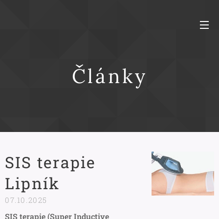
Články
SIS terapie
Lipník
07.10.2025
SIS terapie (Super Inductive