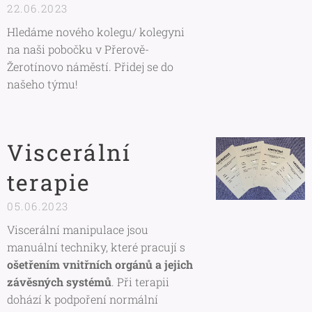
22.06.2023
Hledáme nového kolegu/ kolegyni
na naši pobočku v Přerově-
Žerotínovo náměstí. Přidej se do
našeho týmu!
Viscerální
terapie
05.06.2023
Viscerální manipulace jsou
manuální techniky, které pracují s
ošetřením vnitřních orgánů a jejich
závěsných systémů
. Při terapii
dohází k podpoření normální