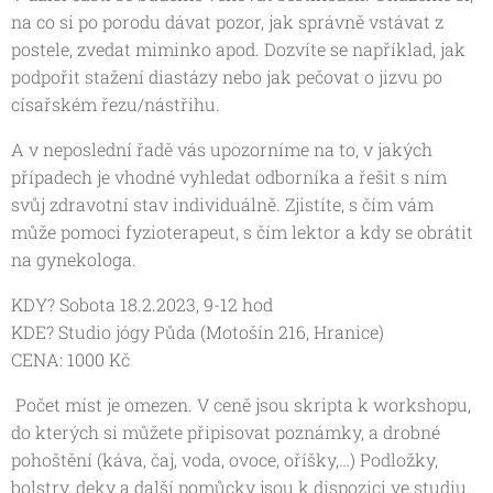
na co si po porodu dávat pozor, jak správně vstávat z
postele, zvedat miminko apod. Dozvíte se například, jak
podpořit stažení diastázy nebo jak pečovat o jizvu po
císařském řezu/nástřihu.
A v neposlední řadě vás upozorníme na to, v jakých
případech je vhodné vyhledat odborníka a řešit s ním
svůj zdravotní stav individuálně. Zjistíte, s čím vám
může pomoci fyzioterapeut, s čím lektor a kdy se obrátit
na gynekologa.
KDY? Sobota 18.2.2023, 9-12 hod
KDE? Studio jógy Půda (Motošín 216, Hranice)
CENA: 1000 Kč
Počet míst je omezen. V ceně jsou skripta k workshopu,
do kterých si můžete připisovat poznámky, a drobné
pohoštění (káva, čaj, voda, ovoce, oříšky,…) Podložky,
bolstry, deky a další pomůcky jsou k dispozici ve studiu.