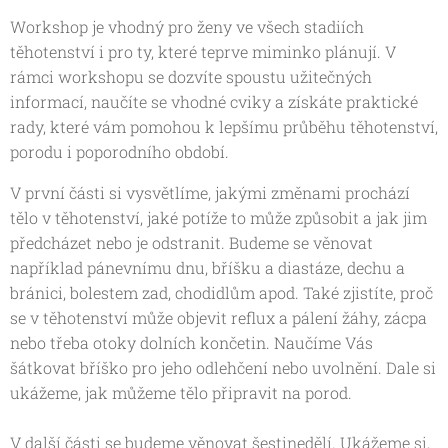
Workshop je vhodný pro ženy ve všech stadiích
těhotenství i pro ty, které teprve miminko plánují. V
rámci workshopu se dozvíte spoustu užitečných
informací, naučíte se vhodné cviky a získáte praktické
rady, které vám pomohou k lepšímu průběhu těhotenství,
porodu i poporodního období.
V první části si vysvětlíme, jakými změnami prochází
tělo v těhotenství, jaké potíže to může způsobit a jak jim
předcházet nebo je odstranit. Budeme se věnovat
například pánevnímu dnu, bříšku a diastáze, dechu a
bránici, bolestem zad, chodidlům apod. Také zjistíte, proč
se v těhotenství může objevit reflux a pálení žáhy, zácpa
nebo třeba otoky dolních končetin. Naučíme Vás
šátkovat bříško pro jeho odlehčení nebo uvolnění. Dale si
ukážeme, jak můžeme tělo připravit na porod.
V další části se budeme věnovat šestinedělí. Ukážeme si,