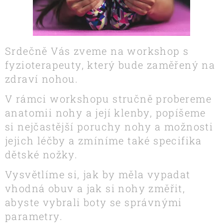
Srdečně Vás zveme na workshop s
fyzioterapeuty, který bude zaměřený na
zdraví nohou.
V rámci workshopu stručně probereme
anatomii nohy a její klenby, popíšeme
si nejčastější poruchy nohy a možnosti
jejich léčby a zmíníme také specifika
dětské nožky.
Vysvětlíme si, jak by měla vypadat
vhodná obuv a jak si nohy změřit,
abyste vybrali boty se správnými
parametry.