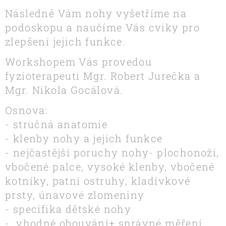
Následně Vám nohy vyšetříme na
podoskopu a naučíme Vás cviky pro
zlepšení jejich funkce.
Workshopem Vás provedou
fyzioterapeuti Mgr. Robert Jurečka a
Mgr. Nikola Gocálová.
Osnova:
- stručná anatomie
- klenby nohy a jejich funkce
- nejčastější poruchy nohy- plochonoží,
vbočené palce, vysoké klenby, vbočené
kotníky, patní ostruhy, kladívkové
prsty, únavové zlomeniny
- specifika dětské nohy
- vhodné obouvání+ správné měření